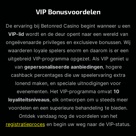
VIP Bonusvoordelen
De ervaring bij Betonred Casino begint wanneer u een
VIP-lid
wordt en de deur opent naar een wereld van
ongeëvenaarde privileges en exclusieve bonussen. Wij
waarderen loyale spelers enorm en daarom is er een
uitgebreid VIP-programma opgezet. Als VIP geniet u
van
gepersonaliseerde aanbiedingen
, hogere
cashback percentages die uw speelervaring extra
lonend maken, en speciale uitnodigingen voor
evenementen. Het VIP-programma omvat
10
loyaliteitsniveaus
, elk ontworpen om u steeds meer
voordelen en een superieure behandeling te bieden.
Ontdek vandaag nog de voordelen van het
registratieproces
en begin uw weg naar de VIP-status.