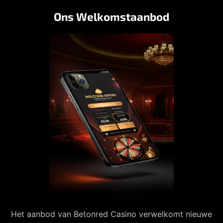
Ons Welkomstaanbod
Het aanbod van Betonred Casino verwelkomt nieuwe