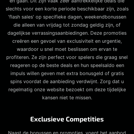
en gaan. Dit zijn vaak zeer aantrekkelijke deals die
slechts voor een korte periode beschikbaar zijn, zoals
'flash sales' op specifieke dagen, weekendbonussen
die alleen van vrijdag tot zondag geldig zijn, of
dagelijkse verrassingsaanbiedingen. Deze promoties
creëren een gevoel van exclusiviteit en urgentie,
waardoor u snel moet beslissen om ervan te
profiteren. Ze zijn perfect voor spelers die graag snel
reageren op de beste deals en hun speelsaldo een
impuls willen geven met extra bonusgeld of gratis
spins voordat de aanbieding verdwijnt. Zorg dat u
regelmatig onze website bezoekt om deze tijdelijke
kansen niet te missen.
Exclusieve Competities
Naast de bonussen en promoties, voegt het aanbod