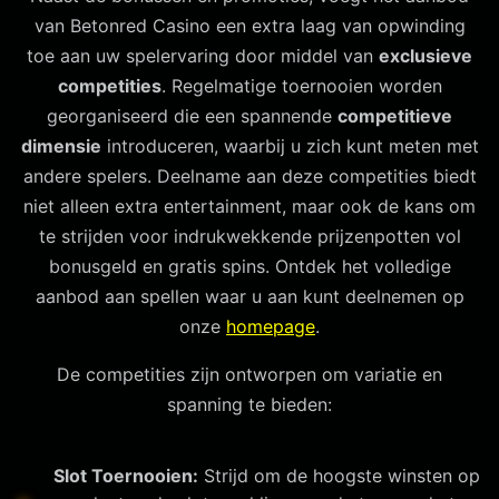
van Betonred Casino een extra laag van opwinding
toe aan uw spelervaring door middel van
exclusieve
competities
. Regelmatige toernooien worden
georganiseerd die een spannende
competitieve
dimensie
introduceren, waarbij u zich kunt meten met
andere spelers. Deelname aan deze competities biedt
niet alleen extra entertainment, maar ook de kans om
te strijden voor indrukwekkende prijzenpotten vol
bonusgeld en gratis spins. Ontdek het volledige
aanbod aan spellen waar u aan kunt deelnemen op
onze
homepage
.
De competities zijn ontworpen om variatie en
spanning te bieden:
Slot Toernooien:
Strijd om de hoogste winsten op