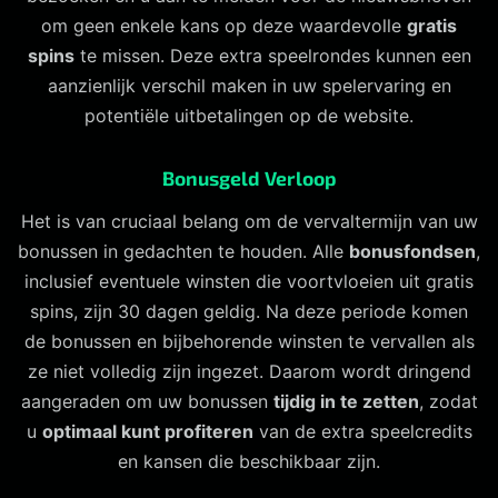
om geen enkele kans op deze waardevolle
gratis
spins
te missen. Deze extra speelrondes kunnen een
aanzienlijk verschil maken in uw spelervaring en
potentiële uitbetalingen op de website.
Bonusgeld Verloop
Het is van cruciaal belang om de vervaltermijn van uw
bonussen in gedachten te houden. Alle
bonusfondsen
,
inclusief eventuele winsten die voortvloeien uit gratis
spins, zijn 30 dagen geldig. Na deze periode komen
de bonussen en bijbehorende winsten te vervallen als
ze niet volledig zijn ingezet. Daarom wordt dringend
aangeraden om uw bonussen
tijdig in te zetten
, zodat
u
optimaal kunt profiteren
van de extra speelcredits
en kansen die beschikbaar zijn.