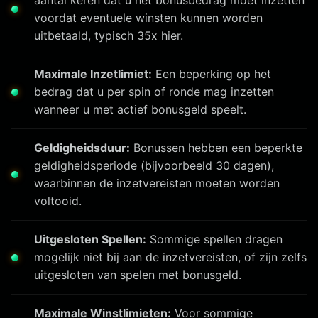
aantal keren dat u het bonusbedrag moet inzetten
voordat eventuele winsten kunnen worden
uitbetaald, typisch 35x hier.
Maximale Inzetlimiet:
Een beperking op het
bedrag dat u per spin of ronde mag inzetten
wanneer u met actief bonusgeld speelt.
Geldigheidsduur:
Bonussen hebben een beperkte
geldigheidsperiode (bijvoorbeeld 30 dagen),
waarbinnen de inzetvereisten moeten worden
voltooid.
Uitgesloten Spellen:
Sommige spellen dragen
mogelijk niet bij aan de inzetvereisten, of zijn zelfs
uitgesloten van spelen met bonusgeld.
Maximale Winstlimieten:
Voor sommige