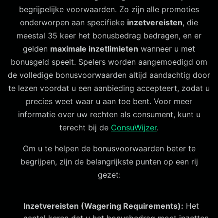
begrijpelijke voorwaarden. Zo zijn alle promoties
onderworpen aan specifieke
inzetvereisten
, die
meestal 35 keer het bonusbedrag bedragen, en er
gelden
maximale inzetlimieten
wanneer u met
bonusgeld speelt. Spelers worden aangemoedigd om
de volledige bonusvoorwaarden altijd aandachtig door
te lezen voordat u een aanbieding accepteert, zodat u
precies weet waar u aan toe bent. Voor meer
informatie over uw rechten als consument, kunt u
terecht bij de
ConsuWijzer
.
Om u te helpen de bonusvoorwaarden beter te
begrijpen, zijn de belangrijkste punten op een rij
gezet:
Inzetvereisten (Wagering Requirements):
Het