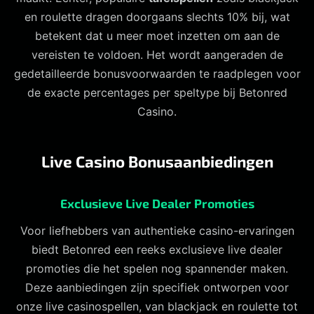
en roulette dragen doorgaans slechts 10% bij, wat
betekent dat u meer moet inzetten om aan de
vereisten te voldoen. Het wordt aangeraden de
gedetailleerde bonusvoorwaarden te raadplegen voor
de exacte percentages per speltype bij Betonred
Casino.
Live Casino Bonusaanbiedingen
Exclusieve Live Dealer Promoties
Voor liefhebbers van authentieke casino-ervaringen
biedt Betonred een reeks exclusieve live dealer
promoties die het spelen nog spannender maken.
Deze aanbiedingen zijn specifiek ontworpen voor
onze live casinospellen, van blackjack en roulette tot