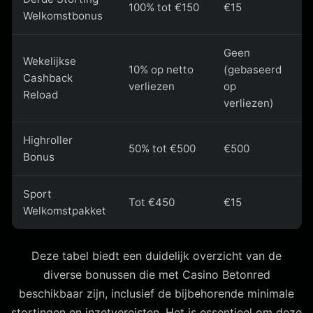
100% tot €150
€15
Welkomstbonus
(
Geen
Wekelijkse
10% op netto
(gebaseerd
Cashback
0
verliezen
op
Reload
verliezen)
Highroller
3
50% tot €500
€500
Bonus
(
Sport
3
Tot €450
€15
Welkomstpakket
(
Deze tabel biedt een duidelijk overzicht van de
diverse bonussen die met Casino Betonred
beschikbaar zijn, inclusief de bijbehorende minimale
stortingen en inzetvereisten. Het is essentieel om deze