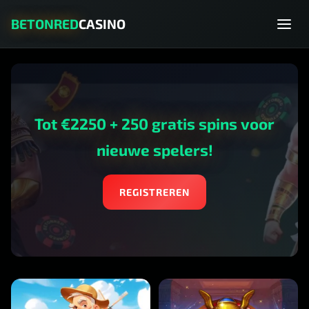
BETONRED
CASINO
Tot €2250 + 250 gratis spins voor
nieuwe spelers!
REGISTREREN