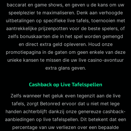
baccarat en game shows, en geven u de kans om uw
speelplezier te maximaliseren. Denk aan verhoogde
uitbetalingen op specifieke live tafels, toernooien met
aantrekkelijke prijzenpotten voor de beste spelers, of
zelfs bonuskaarten die in het spel worden gemengd
en direct extra geld opleveren. Houd onze
promotiepagina in de gaten om geen enkele van deze
unieke kansen te missen die uw live casino-avontuur
extra glans geven.
Cashback op Live Tafelspellen
Zelfs wanneer het geluk even tegenzit aan de live
tafels, zorgt Betonred ervoor dat u niet met lege
handen achterblijft dankzij onze genereuze cashback-
aanbiedingen op live tafelspellen. Dit betekent dat een
percentage van uw verliezen over een bepaalde